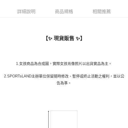
新竹物流
詳細說明
商品規格
相關推薦
每筆NT$110
【✨ 現貨販售 ✨】
1.女孩商品為合成圖，實際女孩肖像照片以出貨實品為主。
2.SPORTsLAND主辦單位保留隨時修改、暫停或終止活動之權利，並以公
告為準。