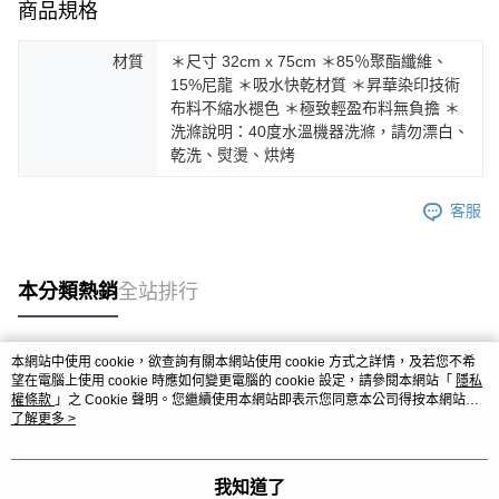
商品規格
材質
＊尺寸 32cm x 75cm ＊85％聚酯纖維、
15%尼龍 ＊吸水快乾材質 ＊昇華染印技術
布料不縮水褪色 ＊極致輕盈布料無負擔 ＊
洗滌說明：40度水溫機器洗滌，請勿漂白、
乾洗、熨燙、烘烤
客服
本分類熱銷
全站排行
本網站中使用 cookie，欲查詢有關本網站使用 cookie 方式之詳情，及若您不希
熱門標籤
望在電腦上使用 cookie 時應如何變更電腦的 cookie 設定，請參閱本網站「
隱私
權條款
」之 Cookie 聲明。您繼續使用本網站即表示您同意本公司得按本網站使
用條款之 Cookie 聲明使用 cookie。
了解更多 >
我知道了