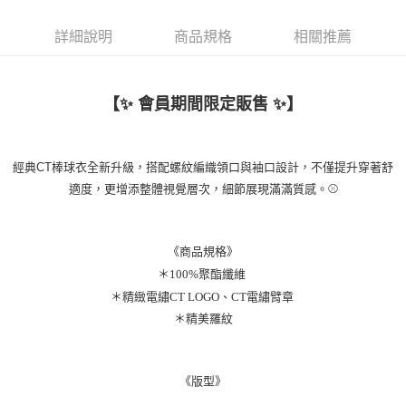
新竹物流
詳細說明
商品規格
相關推薦
每筆NT$110
【✨
會員期間限定販售
✨】
經典CT棒球衣全新升級，搭配螺紋編織領口與袖口設計，不僅提升穿著舒
適度，更增添整體視覺層次，細節展現滿滿質感。⚾️
《商品規格》
＊100%聚酯纖維
＊精緻電繡CT LOGO、CT電繡臂章
＊精美羅紋
《版型》