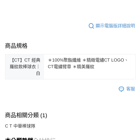
顯示電腦版詳細說明
商品規格
【CT】CT 經典
＊100%聚酯纖維 ＊精緻電繡CT LOGO、
羅紋款棒球衣｜
CT電繡臂章 ＊精美羅紋
白
客服
商品相關分類 (1)
C T 中華棒球隊