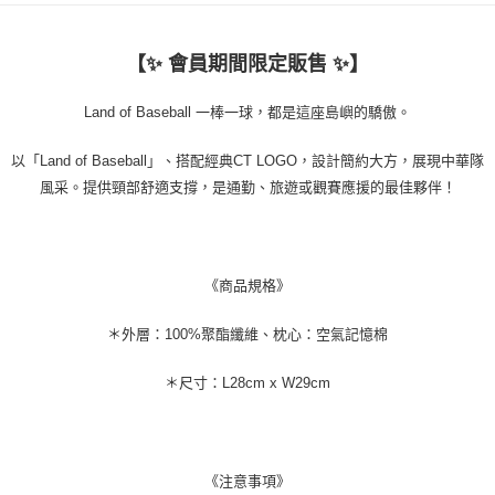
【✨
會員期間限定販售
✨】
Land of Baseball 一棒一球，都是這座島嶼的驕傲。
以「Land of Baseball」、搭配經典CT LOGO，設計簡約大方，展現中華隊
風采。提供頸部舒適支撐，是通勤、旅遊或觀賽應援的最佳夥伴！
《商品規格》
＊外層：100%聚酯纖維、枕心：空氣記憶棉
＊尺寸：L28cm x W29cm
《
注意事項
》