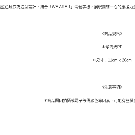
典藍色球衣為造型設計，結合「WE ARE 1」背號字樣，展現團結一心的應援
《商品規格》
＊聚丙烯PP
＊尺寸：11cm x 26cm
《
注意事項
》
＊商品圖因拍攝或電子設備顯色等因素，可能有些微