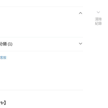
清除
次付款
紀錄
類 (1)
棒球隊
客服
10
✨】