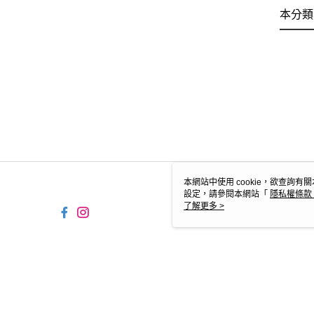
本分類
本網站中使用 cookie，欲查詢有關
設定，請參閱本網站「
隱私權條款
使用 cookie。
了解更多 >