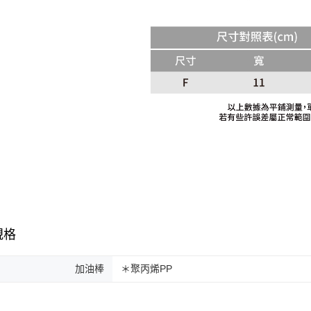
規格
加油棒
＊聚丙烯PP