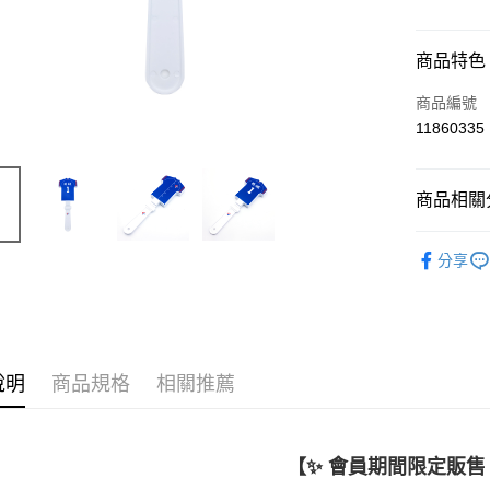
付款方式
商品特色
信用卡一
商品編號
11860335
Apple Pay
商品相關分
運送方式
C T 中華
新竹物流
分享
每筆NT$1
說明
商品規格
相關推薦
【✨
會員期間限定販售