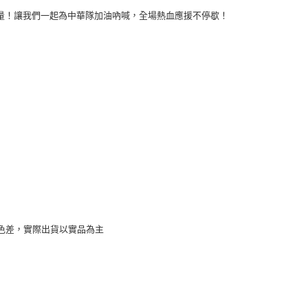
力量！讓我們一起為中華隊加油吶喊，全場熱血應援不停歇！
色差，實際出貨以實品為主